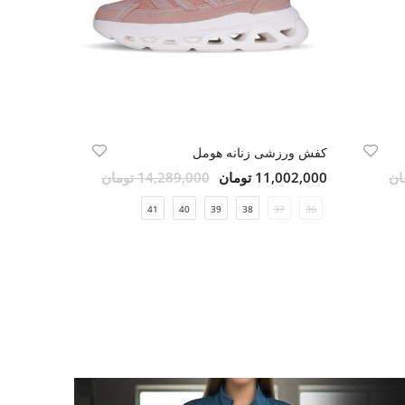
کفش ورزشی زنانه هومل
11,002,000 تومان
14,289,000 تومان
41
40
39
38
37
36