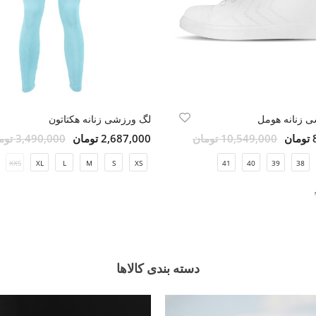
 زنانه هومل
لگ ورزشی زنانه هکتاتون
ن
10,549,000 تومان
2,687,000 تومان
3,490,000 تومان
XXS
XL
L
M
S
XS
41
40
39
38
دسته بندی کالاها