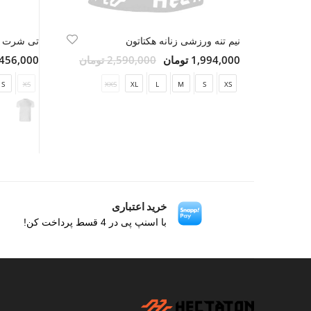
نیم تنه ورزشی زنانه هکتاتون
تی شرت و
1,994,000 تومان
2,590,000 تومان
2,456,000 تو
S
XS
XXS
XL
L
M
S
XS
خرید اعتباری
با اسنپ پی در 4 قسط پرداخت کن!