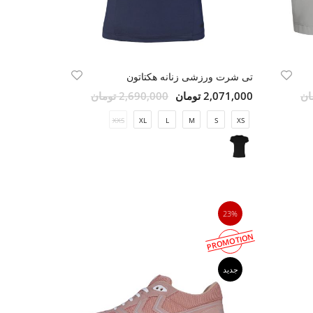
تی شرت ورزشی زنانه هکتاتون
2,071,000 تومان
2,690,000 تومان
XXS
XL
L
M
S
XS
23%
PROMOTION
جدید