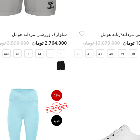
مردانه/زنانه هومل
شلوارک ورزشی مردانه هومل
ان
13,079,000 تومان
2,764,000 تومان
3,590,000 تومان
XXL
49
XL
48
L
47
M
46
S
45
XS
44
43
42
41
40
39
38
23%
PROMOTION
جدید