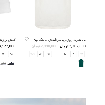
تی شرت روزمره مردانه/زنانه هکتاتون
کفش ورزشی
2,302,000 تومان
2,990,000 تومان
8,122,000 توما
37
36
XXS
XXL
XL
L
M
S
XS