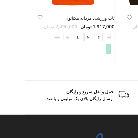
تاپ ورزشی مردانه هکتاتون
تی شرت ورزش
1,917,000 تومان
2,490,000 تومان
2,841,000 تومان
M
S
XS
XXL
XL
L
M
S
XS
حمل و نقل سریع و رایگان
ارسال رایگان بالای یک میلیون و پانصد