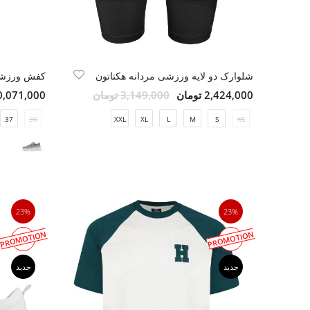
شلوارک دو لایه ورزشی مردانه هکتاتون
کفش ورزشی 
2,424,000 تومان
3,149,000 تومان
10,071,000 توم
37
36
XXL
XL
L
M
S
XS
23%
23%
PROMOTION
PROMOTION
جدید
جدید