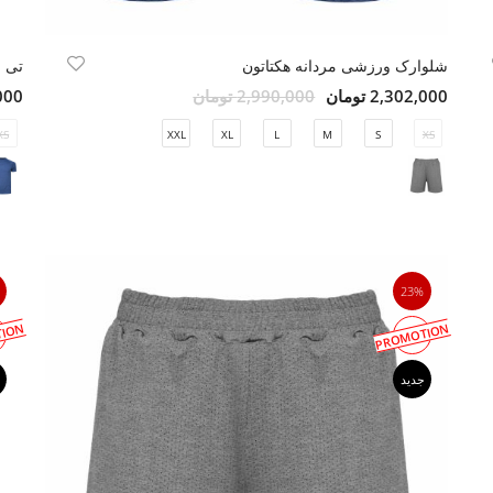
شلوارک ورزشی مردانه هکتاتون
تی 
2,302,000 تومان
2,990,000 تومان
4,000
XS
XXL
XL
L
M
S
XS
23%
ION
PROMOTION
جدید