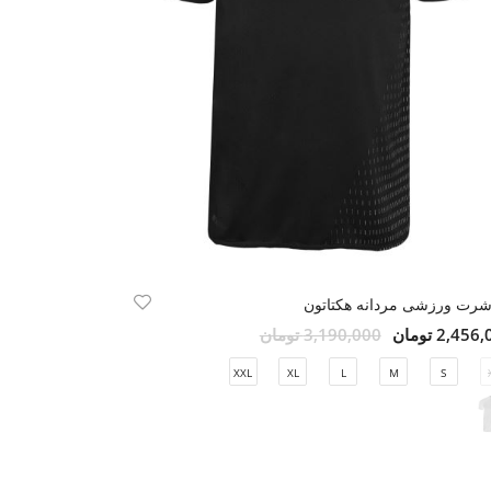
شرت ورزشی مردانه هکتاتون
2,45 تومان
3,190,000 تومان
XXL
XL
L
M
S