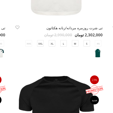
تی شرت روزمره مردانه/زنانه هکتاتون
تی ش
2,302,000 تومان
2,990,000 تومان
2,000
XS
XXS
XXL
XL
L
M
S
XS
23%
ION
PROMOTION
جدید