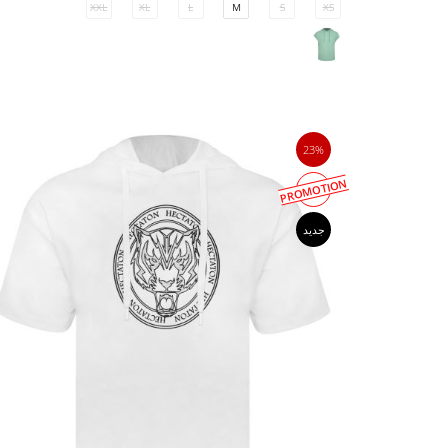
XXL
XL
L
M
S
XS
23%
PROMOTION
جدید