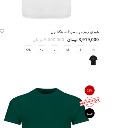
هودی روزمره مردانه هکتاتون
3,919,000 تومان
5,090,000 تومان
XXL
XL
L
M
S
XS
23%
PROMOTION
جدید