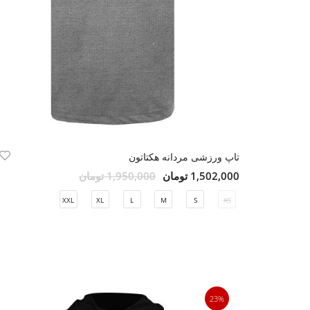
تاپ ورزشی مردانه هکتاتون
1,502,000 تومان
1,950,000 تومان
XXL
XL
L
M
S
XS
23%