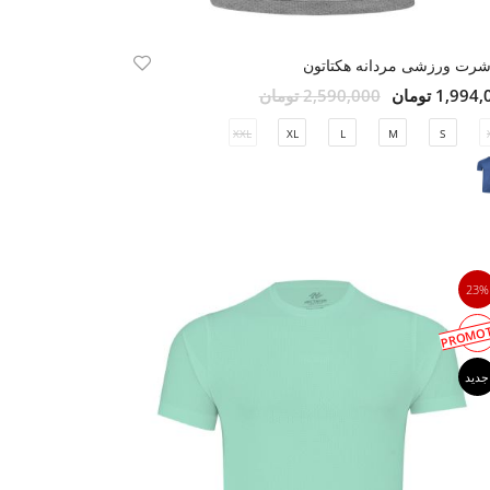
شرت ورزشی مردانه هکتاتون
1,99 تومان
2,590,000 تومان
XXL
XL
L
M
S
23%
PROMOT
جدید