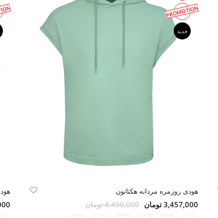
ION
PROMOTION
جدید
هودی روزمره مردانه هکتاتون
هودی
3,457,000 تومان
4,490,000 تومان
9,000