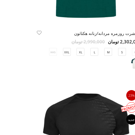
رت روزمره مردانه/زنانه هکتاتون
2,30 تومان
2,990,000 تومان
XXS
XXL
XL
L
M
S
23%
PROMOT
جدید