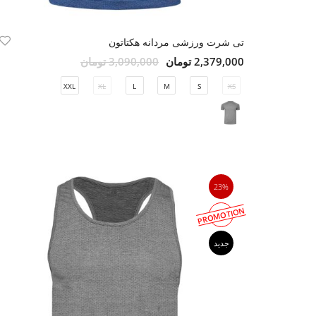
تی شرت ورزشی مردانه هکتاتون
2,379,000 تومان
3,090,000 تومان
XXL
XL
L
M
S
XS
23%
PROMOTION
جدید