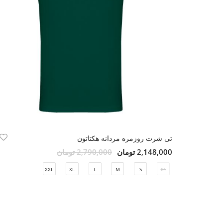
تی شرت روزمره مردانه هکتاتون
2,148,000 تومان
2,790,000 تومان
XXL
XL
L
M
S
XS