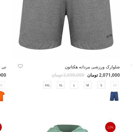
شلوارک ورزشی مردانه هکتاتون
تی 
2,071,000 تومان
2,690,000 تومان
2,000
XS
XXL
XL
L
M
S
XS
23%