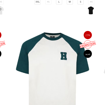
XS
XXL
XL
L
M
S
XS
23%
ION
PROMOTION
جدید