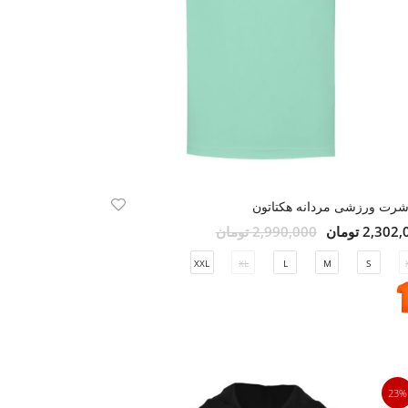
شرت ورزشی مردانه هکتاتون
2,30 تومان
2,990,000 تومان
XXL
XL
L
M
S
23%