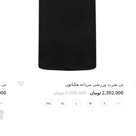
تی شرت ورزشی مردانه هکتاتون
تی 
2,302,000 تومان
2,990,000 تومان
6,000
XS
XXL
XL
L
M
S
XS