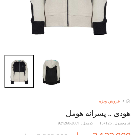
فروش ویژه
هودی .. پسرانه هومل
کد محصول :
157126
کد مدل :
921260-2001