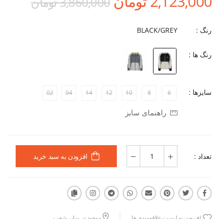
2,123,000 تومان
3,860,000 تومان
رنگ :
BLACK/GREY
رنگ ها :
سایزها :
02
04
14
12
10
8
6
راهنمای سایز
تعداد :
افزودن به سبد خرید
افزودن به لیست علاقه‌مندی ها
موجود در سایر شعب