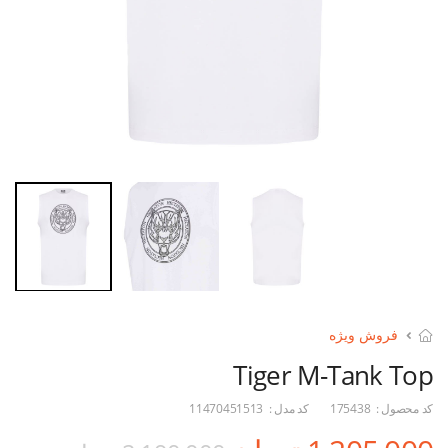
فروش ویژه
Tiger M-Tank Top
کد محصول :
175438
کد مدل :
11470451513