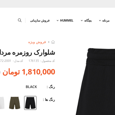
مردانه
بچگانه
HUMMEL
فروش سازمانی
فروش ویژه
شلوارک روزمره مردا
کد محصول :
176135
کد مدل :
72-2001
1,810,000 تومان
0
رنگ :
BLACK
رنگ ها :