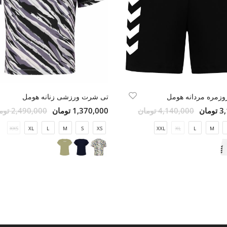
وزمره مردانه هومل
تی شرت ورزشی زنانه هومل
مان
4,140,000 تومان
1,370,000 تومان
2,490,000 تومان
XXS
XL
L
M
S
XS
XXL
XL
L
M