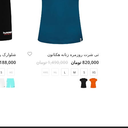
تی شرت روزمره زنانه هکتاتون
شلوارک ر
820,000 تومان
1,490,000 تومان
3,188,000 تو
S
XS
XXS
XL
L
M
S
XS