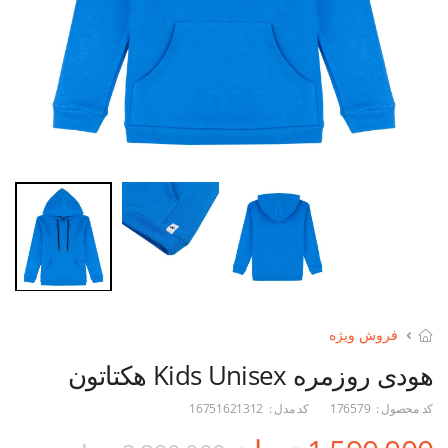
فروش ویژه
هودی روزمره Kids Unisex هکتاتون
کد محصول :
176579
کد مدل :
16751621312