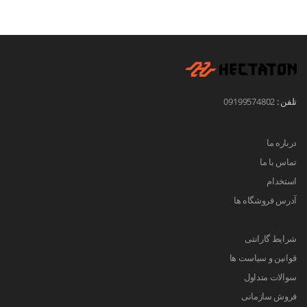
تلفن :
09199574802
درباره ما
تماس با ما
استخدام
آدرس فروشگاه ها
شرایط گارانتی
قوانین و سیاست ها
سوالات متداول
فروش سازمانی