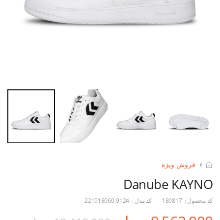
فروش ویژه
Danube KAYNO
کد محصول :
180817
کد مدل :
221918060-9124