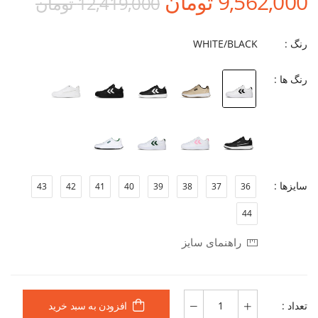
9,562,000 تومان
12,419,000 تومان
رنگ :
WHITE/BLACK
رنگ ها :
سایزها :
43
42
41
40
39
38
37
36
44
راهنمای سایز
تعداد :
افزودن به سبد خرید