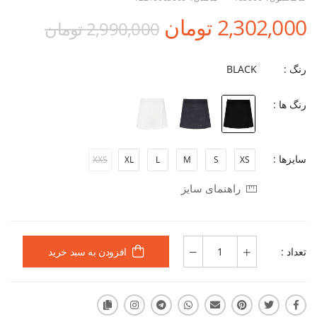
2,302,000 تومان
2,990,000 تومان
رنگ :
BLACK
رنگ ها :
سایزها :
XXS
XL
L
M
S
XS
راهنمای سایز
تعداد :
افزودن به سبد خرید