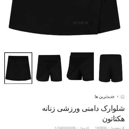
جدیدترین ها
شلوارک دامنی ورزشی زنانه
هکتاتون
کد محصول :
183806
کد مدل :
12240063006