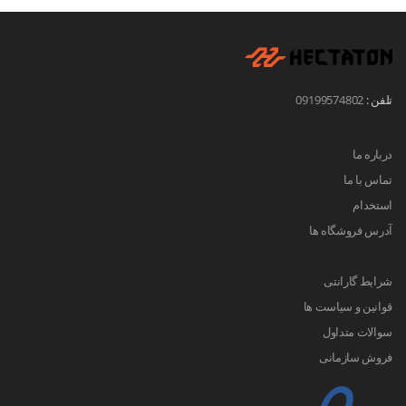
تلفن :
09199574802
درباره ما
تماس با ما
استخدام
آدرس فروشگاه ها
شرایط گارانتی
قوانین و سیاست ها
سوالات متداول
فروش سازمانی