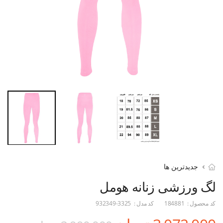
جدیدترین ها
لگ ورزشی زنانه هومل
کد محصول :
184881
کد مدل :
932349-3325