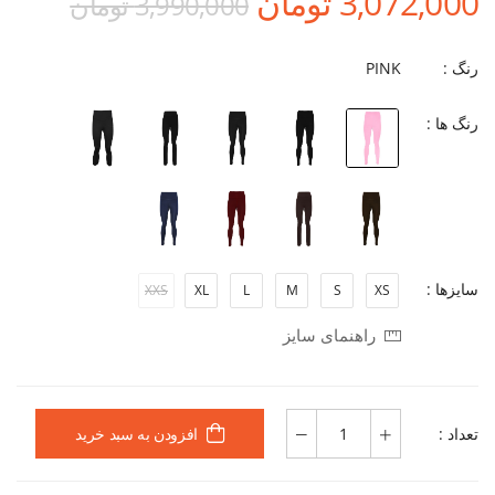
3,072,000 تومان
3,990,000 تومان
رنگ :
PINK
رنگ ها :
سایزها :
XXS
XL
L
M
S
XS
راهنمای سایز
تعداد :
افزودن به سبد خرید