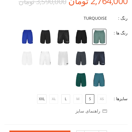
2,764,000 تومان
3,590,000 تومان
رنگ :
TURQUOISE
رنگ ها :
سایزها :
XXL
XL
L
M
S
XS
راهنمای سایز