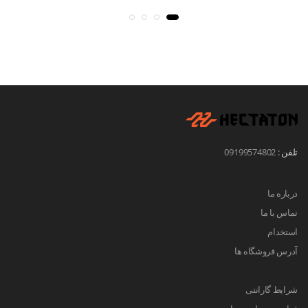
تلفن :
09199574802
درباره ما
تماس با ما
استخدام
آدرس فروشگاه ها
شرایط گارانتی