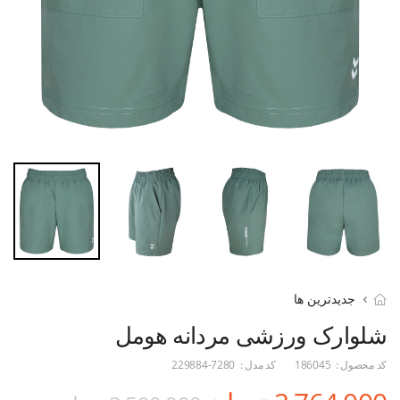
جدیدترین ها
شلوارک ورزشی مردانه هومل
کد محصول :
186045
کد مدل :
229884-7280