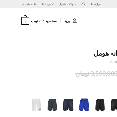
درباره ما
بلاگ
سوالات متداول
تماس با ما
‌علاقه‌مندی ها
0
ورود
سبد خرید
0 تومان
نه هومل
2298
3,590,00 تومان