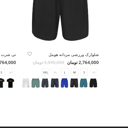
شلوارک ورزشی مردانه هومل
تی شرت ر
2,764,000 تومان
3,590,000 تومان
2,764,000 تو
S
XS
XXL
XL
L
M
S
XS