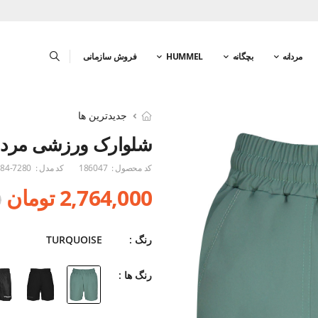
مردانه
بچگانه
HUMMEL
فروش سازمانی
جدیدترین ها
شلوارک ورزشی مردا
کد محصول :
186047
کد مدل :
84-7280
2,764,000 تومان
0
رنگ :
TURQUOISE
رنگ ها :