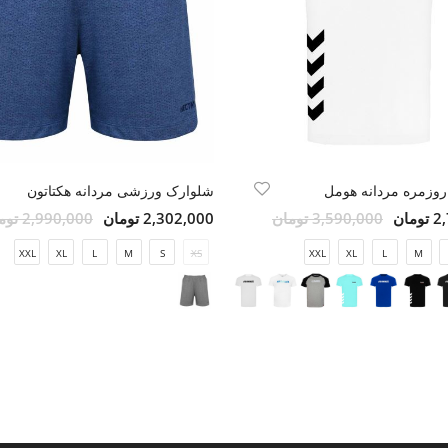
وزمره مردانه هومل
شلوارک ورزشی مردانه هکتاتون
مان
3,590,000 تومان
2,302,000 تومان
2,990,000 تومان
XXL
XL
L
M
S
XS
XXL
XL
L
M