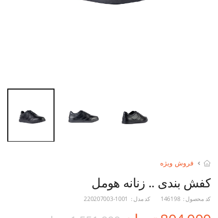
فروش ویژه
کفش بندی .. زنانه هومل
کد محصول :
146198
کد مدل :
220207003-1001