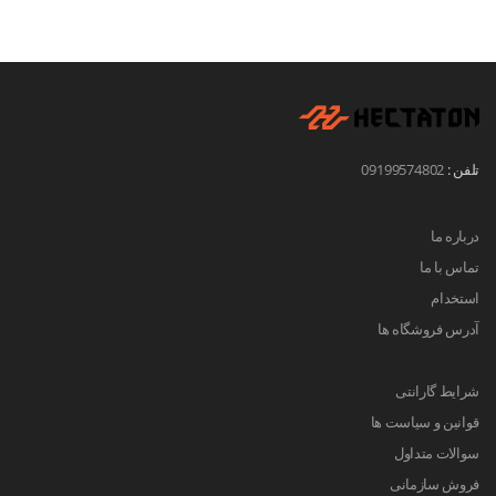
تلفن :
09199574802
درباره ما
تماس با ما
استخدام
آدرس فروشگاه ها
شرایط گارانتی
قوانین و سیاست ها
سوالات متداول
فروش سازمانی