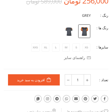
256,000 تومان
589,000 تومان
رنگ :
GREY
رنگ ها :
سایزها :
XXS
XL
L
M
S
XS
راهنمای سایز
تعداد :
افزودن به سبد خرید
افزودن به لیست علاقه‌مندی ها
موجود در سایر شعب