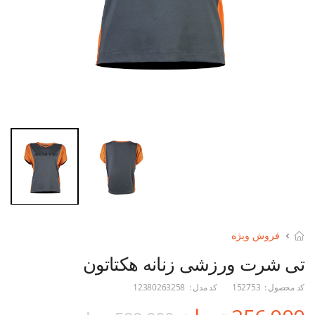
فروش ویژه
تی شرت ورزشی زنانه هکتاتون
کد محصول :
152753
کد مدل :
12380263258