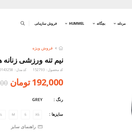
مردانه
بچگانه
HUMMEL
فروش سازمانی
فروش ویژه
نیم تنه ورزشی زنانه ه
کد محصول :
152793
کد مدل :
0143258
192,000 تومان
2,000
رنگ :
GREY
سایزها :
L
M
S
XS
راهنمای سایز