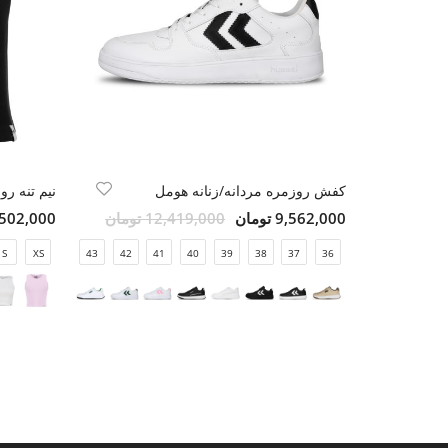
کفش روزمره مردانه/زنانه هومل
نیم تنه رو
9,562,000 تومان
12,419,000 تومان
1,502,000 تو
S
XS
44
43
42
41
40
39
38
37
36