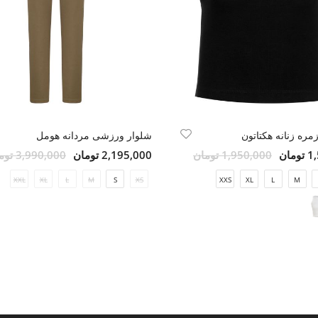
زمره زنانه هکتاتون
شلوار ورزشی مردانه هومل
مان
1,950,000 تومان
2,195,000 تومان
3,990,000 تومان
XXL
XL
L
M
S
XS
XXS
XL
L
M