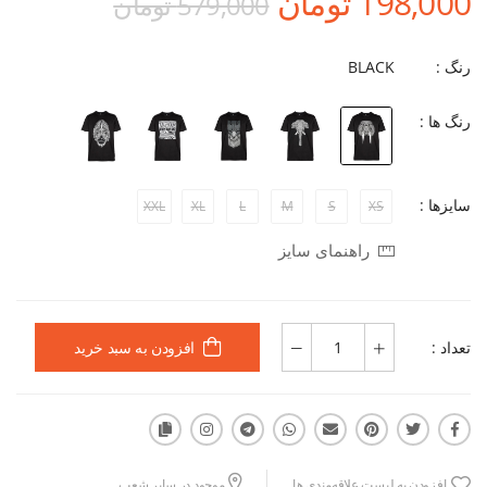
198,000 تومان
579,000 تومان
رنگ :
BLACK
رنگ ها :
سایزها :
XXL
XL
L
M
S
XS
راهنمای سایز
تعداد :
افزودن به سبد خرید
افزودن به لیست علاقه‌مندی ها
موجود در سایر شعب