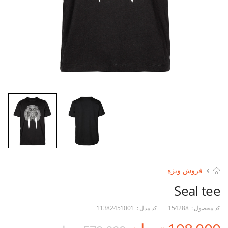
فروش ویژه
Seal tee
کد محصول :
154288
کد مدل :
11382451001