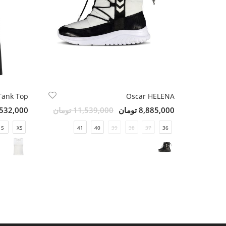
 Tank Top
Oscar HELENA
8,885,000 تومان
11,539,000 تومان
1,532,000 تو
S
XS
41
40
39
38
37
36