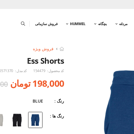
مردانه
بچگانه
HUMMEL
فروش سازمانی
فروش ویژه
Ess Shorts
کد محصول :
154479
کد مدل :
0571370
198,000 تومان
6,000
رنگ :
BLUE
رنگ ها :