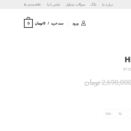
درباره ما
بلاگ
سوالات متداول
تماس با ما
‌علاقه‌مندی ها
0
ورود
سبد خرید
0 تومان
H
9112
2,690,00 تومان
XXL
XL