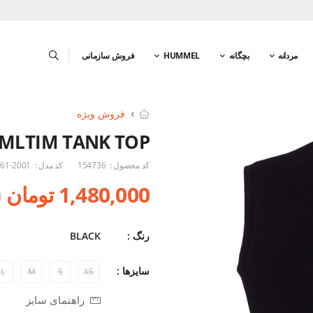
مردانه
بچگانه
HUMMEL
فروش سازمانی
فروش ویژه
MLTIM TANK TOP
کد محصول :
154736
کد مدل :
61-2001
1,480,000 تومان
0
رنگ :
BLACK
سایزها :
L
M
S
XS
راهنمای سایز