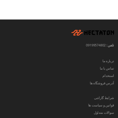
تلفن :
09199574802
درباره ما
تماس با ما
استخدام
آدرس فروشگاه ها
شرایط گارانتی
قوانین و سیاست ها
سوالات متداول