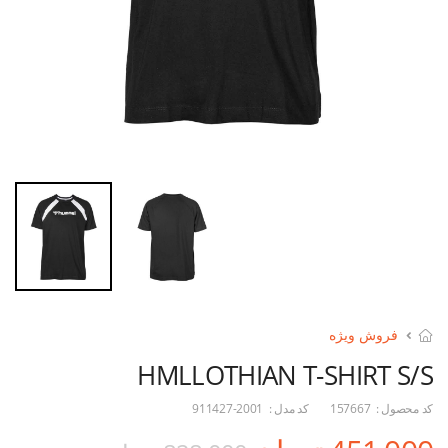
فروش ویژه
HMLLOTHIAN T-SHIRT S/S
کد محصول :
157667
کد مدل :
911427-2001