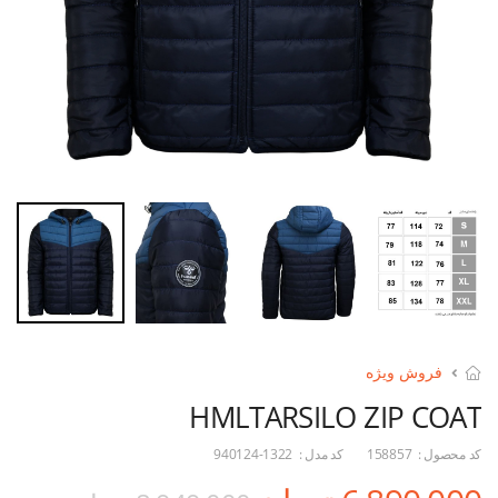
فروش ویژه
HMLTARSILO ZIP COAT
کد محصول :
158857
کد مدل :
940124-1322