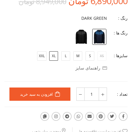
6,890,000 تومان
8,949,000 تومان
رنگ :
DARK GREEN
رنگ ها :
سایزها :
XXL
XL
L
M
S
XS
راهنمای سایز
تعداد :
افزودن به سبد خرید
افزودن به لیست علاقه‌مندی ها
موجود در سایر شعب