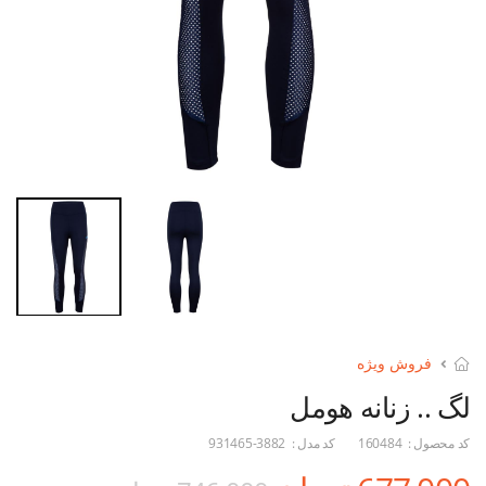
فروش ویژه
لگ .. زنانه هومل
کد محصول :
160484
کد مدل :
931465-3882