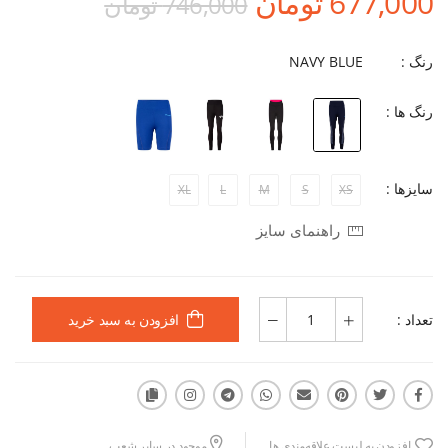
677,000 تومان
746,000 تومان
رنگ :
NAVY BLUE
رنگ ها :
سایزها :
XL
L
M
S
XS
راهنمای سایز
تعداد :
افزودن به سبد خرید
افزودن به لیست علاقه‌مندی ها
موجود در سایر شعب