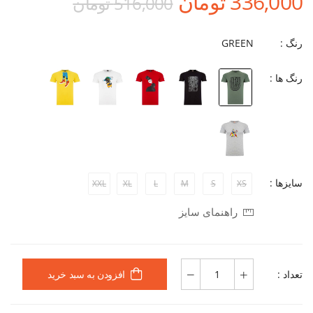
336,000 تومان
516,000 تومان
رنگ :
GREEN
رنگ ها :
سایزها :
XXL
XL
L
M
S
XS
راهنمای سایز
تعداد :
افزودن به سبد خرید