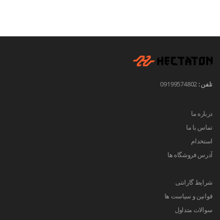
تلفن :
09199574802
درباره ما
تماس با ما
استخدام
آدرس فروشگاه ها
شرایط گارانتی
قوانین و سیاست ها
سوالات متداول