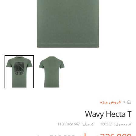
فروش ویژه
Wavy Hecta T
کد محصول :
160536
کد مدل :
11383451667