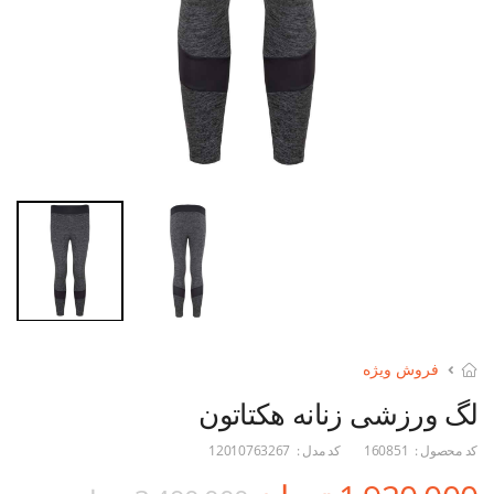
فروش ویژه
لگ ورزشی زنانه هکتاتون
کد محصول :
160851
کد مدل :
12010763267