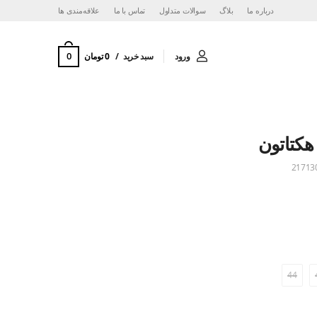
درباره ما
بلاگ
سوالات متداول
تماس با ما
‌علاقه‌مندی ها
0
ورود
سبد خرید
0 تومان
کتاتون
21713
44