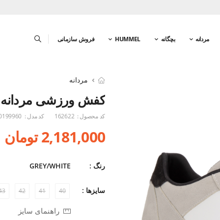
مردانه
بچگانه
HUMMEL
فروش سازمانی
مردانه
کفش ورزشی مردانه ه
کد محصول :
162622
کد مدل :
0199960
2,181,000 تومان
رنگ :
GREY/WHITE
سایزها :
43
42
41
40
راهنمای سایز