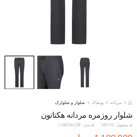
مردانه
پوشاک
شلوار و شلوارک
شلوار روزمره مردانه هکتاتون
کد محصول :
165110
کد مدل :
11090761278