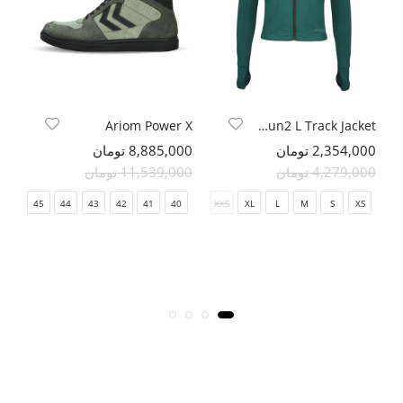
rs
Ariom Power X
Hectarun2 L Track Jacket
2,354,000 تومان
8,885,000 تومان
000
4,279,000 تومان
11,539,000 تومان
000
45
44
43
42
41
40
XXS
XL
L
M
S
XS