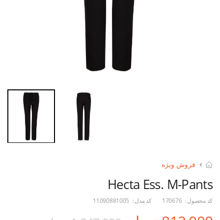
فروش ویژه
Hecta Ess. M-Pants
کد محصول :
170676
کد مدل :
11090881005