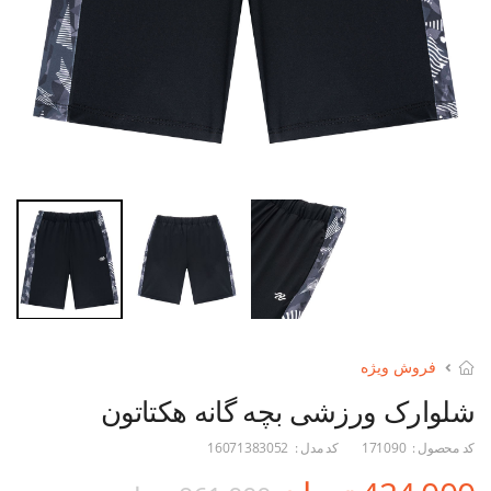
فروش ویژه
شلوارک ورزشی بچه گانه هکتاتون
کد محصول :
171090
کد مدل :
16071383052