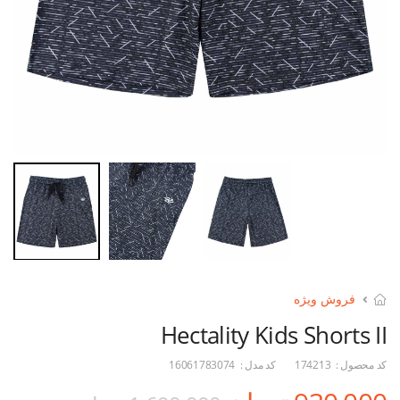
فروش ویژه
Hectality Kids Shorts II
کد محصول :
174213
کد مدل :
16061783074