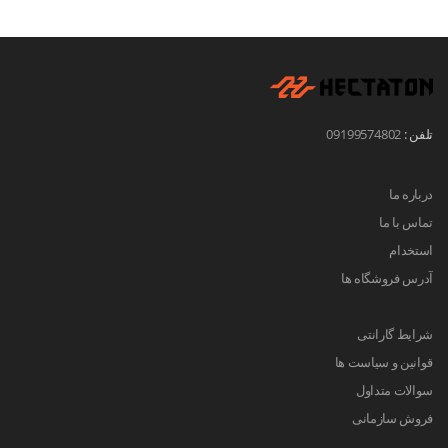
تلفن :
09199574802
درباره ما
تماس با ما
استخدام
آدرس فروشگاه ها
شرایط گارانتی
قوانین و سیاست ها
سوالات متداول
فروش سازمانی