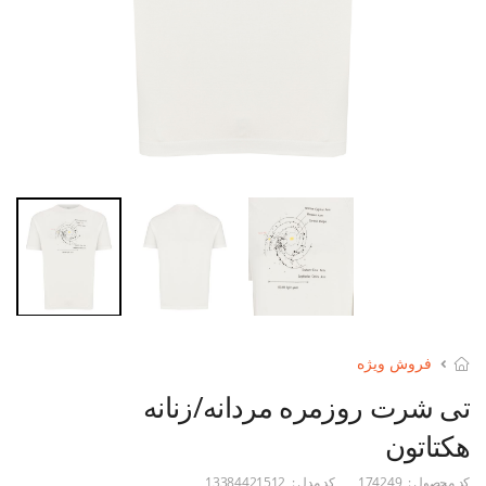
فروش ویژه
تی شرت روزمره مردانه/زنانه
هکتاتون
کد محصول :
174249
کد مدل :
13384421512