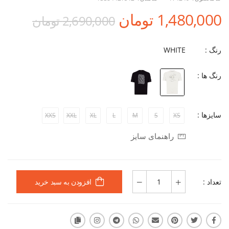
1,480,000 تومان
2,690,000 تومان
رنگ :
WHITE
رنگ ها :
سایزها :
XXS
XXL
XL
L
M
S
XS
راهنمای سایز
تعداد :
افزودن به سبد خرید