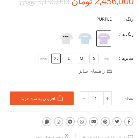
2,456,000 تومان
3,190,000 تومان
رنگ :
PURPLE
رنگ ها :
سایزها :
XXS
XL
L
M
S
XS
راهنمای سایز
تعداد :
افزودن به سبد خرید
افزودن به لیست علاقه‌مندی ها
موجود در سایر شعب