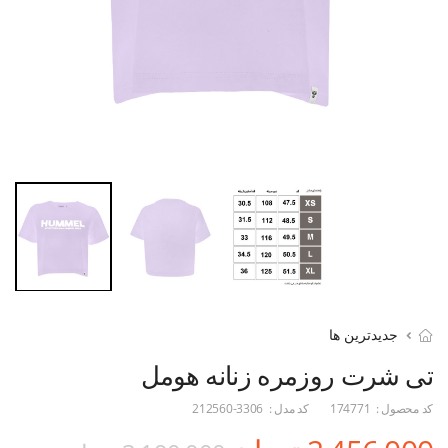
جدیدترین ها
تی شرت روزمره زنانه هومل
کد محصول :
174771
کد مدل :
212560-3306