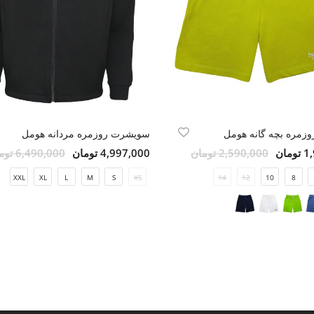
زمره بچه گانه هومل
سویشرت روزمره مردانه هومل
مان
2,590,000 تومان
4,997,000 تومان
6,490,000 تومان
XXL
XL
L
M
S
XS
14
49
12
48
10
47
8
46