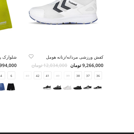
کفش ورزشی مردانه/زنانه هومل
شلوارک رو
9,266,000 تومان
12,034,000 تومان
1,994,000 تو
4
45
6
44
43
42
41
40
39
38
37
36