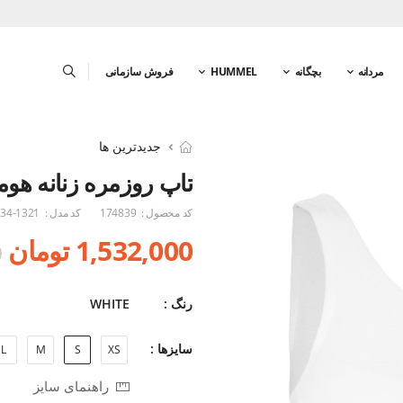
مردانه
بچگانه
HUMMEL
فروش سازمانی
جدیدترین ها
تاپ روزمره زنانه هو
کد محصول :
174839
کد مدل :
34-1321
1,532,000 تومان
0
رنگ :
WHITE
سایزها :
L
M
S
XS
راهنمای سایز