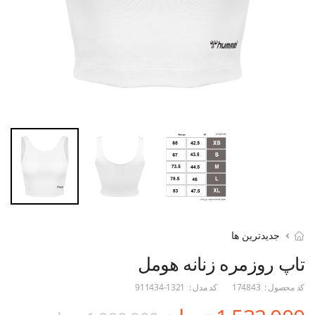
جدیدترین ها
تاپ روزمره زنانه هومل
کد محصول :
174843
کد مدل :
911434-1321