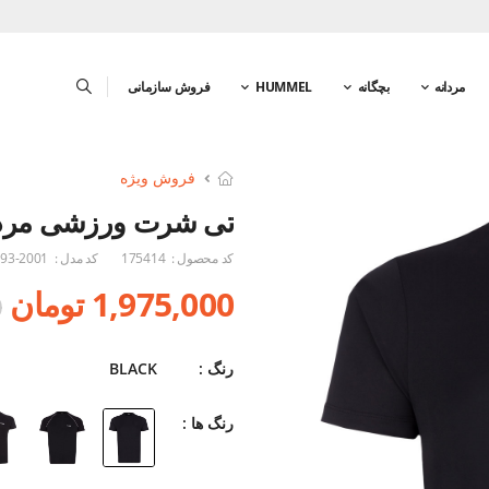
مردانه
بچگانه
HUMMEL
فروش سازمانی
فروش ویژه
تی شرت ورزشی مردا
کد محصول :
175414
کد مدل :
93-2001
1,975,000 تومان
0
رنگ :
BLACK
رنگ ها :