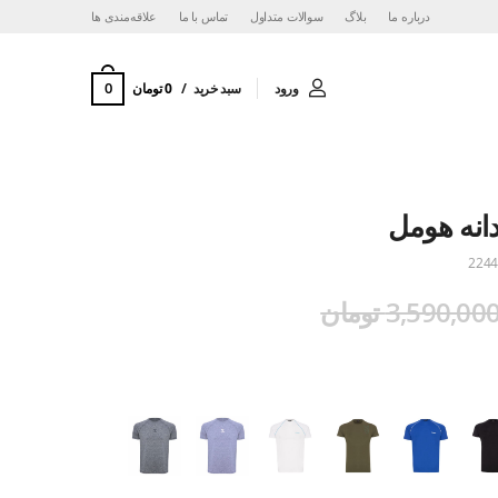
درباره ما
بلاگ
سوالات متداول
تماس با ما
‌علاقه‌مندی ها
0
ورود
سبد خرید
0 تومان
نه هومل
2244
3,590,00 تومان