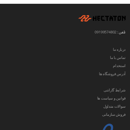
تلفن :
09199574802
درباره ما
تماس با ما
استخدام
آدرس فروشگاه ها
شرایط گارانتی
قوانین و سیاست ها
سوالات متداول
فروش سازمانی