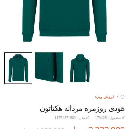
فروش ویژه
هودی روزمره مردانه هکتاتون
کد محصول :
176428
کد مدل :
11751471689