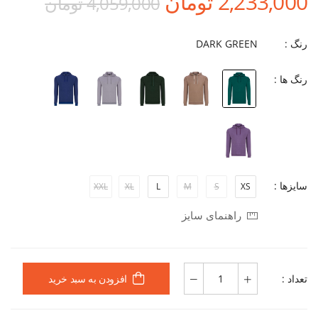
2,233,000 تومان
4,059,000 تومان
رنگ :
DARK GREEN
رنگ ها :
سایزها :
XXL
XL
L
M
S
XS
راهنمای سایز
تعداد :
افزودن به سبد خرید