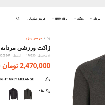
مردانه
بچگانه
HUMMEL
فروش سازمانی
فروش ویژه
ژاکت ورزشی مردانه ه
کد محصول :
176930
کد مدل :
0263267
2,470,000 تومان
0
رنگ :
LIGHT GREY MELANGE
رنگ ها :