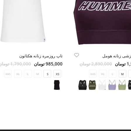
رزشی زنانه هومل
تاپ روزمره زنانه هکتاتون
مان
2,890,000 تومان
985,000 تومان
1,790,000 تومان
XXS
XL
L
M
S
XS
XXS
XL
L
M