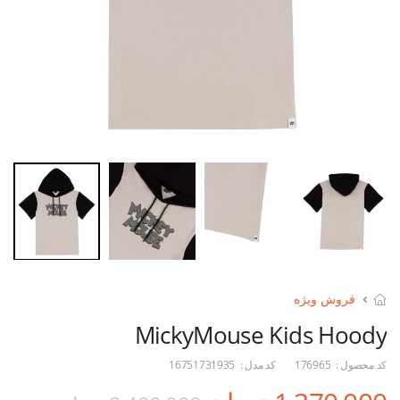
فروش ویژه
MickyMouse Kids Hoody
کد محصول :
176965
کد مدل :
16751731935