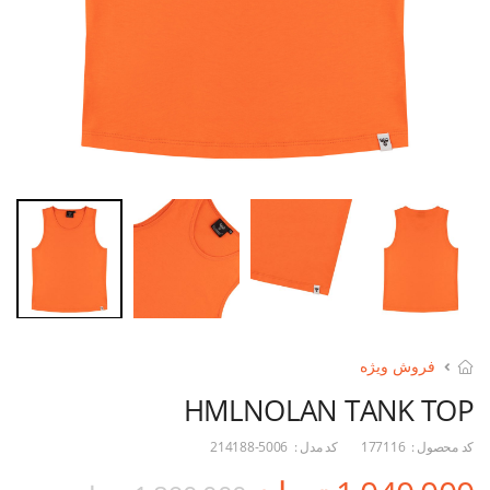
فروش ویژه
HMLNOLAN TANK TOP
کد محصول :
177116
کد مدل :
214188-5006