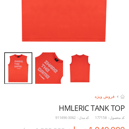
فروش ویژه
HMLERIC TANK TOP
کد محصول :
177158
کد مدل :
911496-3062