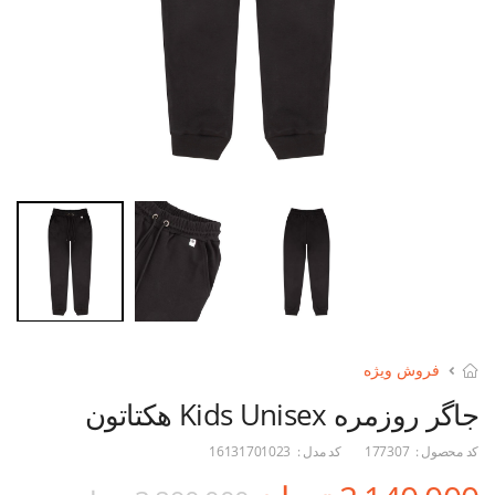
فروش ویژه
جاگر روزمره Kids Unisex هکتاتون
کد محصول :
177307
کد مدل :
16131701023