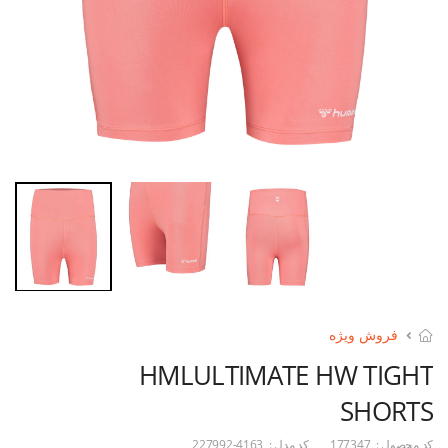
فروش ویژه
HMLULTIMATE HW TIGHT
SHORTS
کد محصول :
177347
کد مدل :
227992-4163