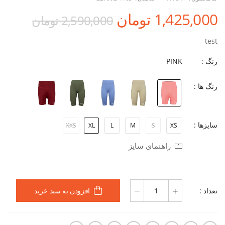
1,425,000 تومان
2,590,000 تومان
test
رنگ :
PINK
رنگ ها :
سایزها :
XXS
XL
L
M
S
XS
راهنمای سایز
تعداد :
افزودن به سبد خرید