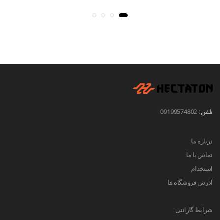
تلفن :
09199574802
درباره ما
تماس با ما
استخدام
آدرس فروشگاه ها
شرایط گارانتی