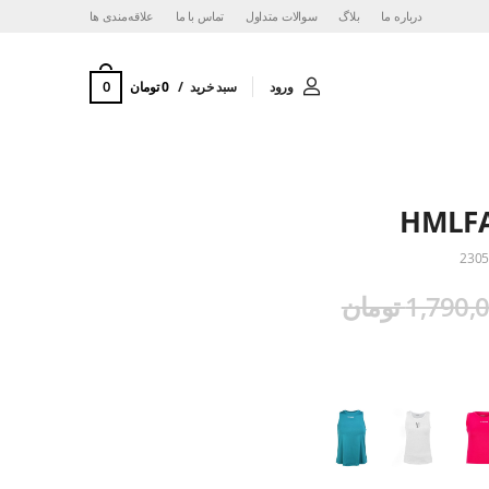
درباره ما
بلاگ
سوالات متداول
تماس با ما
‌علاقه‌مندی ها
0
ورود
سبد خرید
0 تومان
HMLFA
2305
1,790 تومان