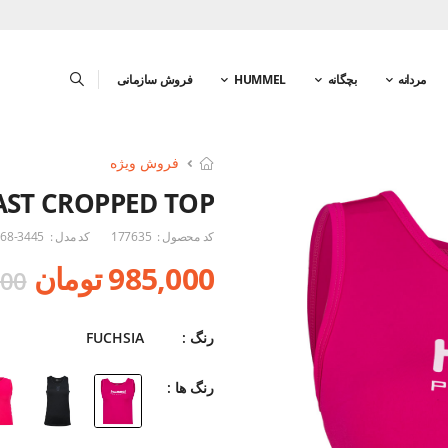
مردانه
بچگانه
HUMMEL
فروش سازمانی
فروش ویژه
ST CROPPED TOP
کد محصول :
177635
کد مدل :
68-3445
985,000 تومان
,000
رنگ :
FUCHSIA
رنگ ها :