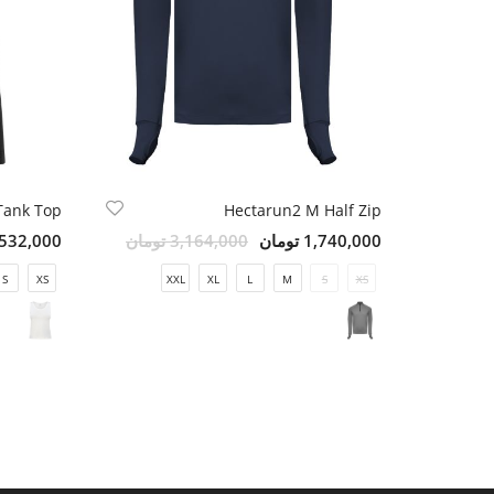
 Tank Top
Hectarun2 M Half Zip
1,740,000 تومان
3,164,000 تومان
1,532,000 تو
S
XS
XXL
XL
L
M
S
XS