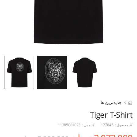
جدیدترین ها
Tiger T-Shirt
کد محصول :
177845
کد مدل :
11385081023