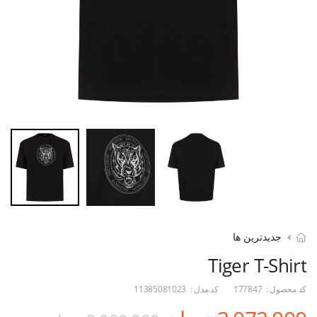
جدیدترین ها
Tiger T-Shirt
کد محصول :
177847
کد مدل :
11385081023