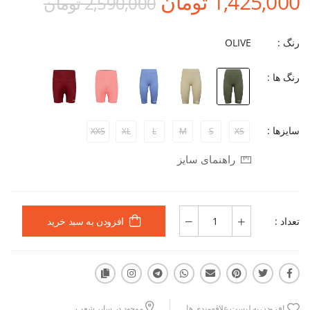
1,425,000 تومان
2,590,000 تومان
رنگ :
OLIVE
رنگ ها :
سایزها :
XXS
XL
L
M
S
XS
راهنمای سایز
تعداد :
افزودن به سبد خرید
افزودن به لیست علاقه‌مندی ها
موجود در سایر شعب