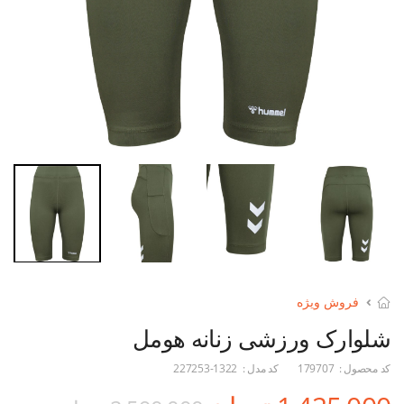
فروش ویژه
شلوارک ورزشی زنانه هومل
کد محصول :
179707
کد مدل :
227253-1322