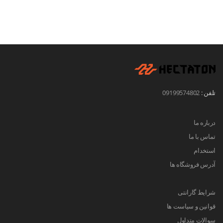
تلفن :
09199574802
درباره ما
تماس با ما
استخدام
آدرس فروشگاه ها
شرایط گارانتی
قوانین و سیاست ها
سوالات متداول