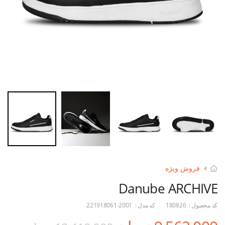
فروش ویژه
Danube ARCHIVE
کد محصول :
180826
کد مدل :
221918061-2001