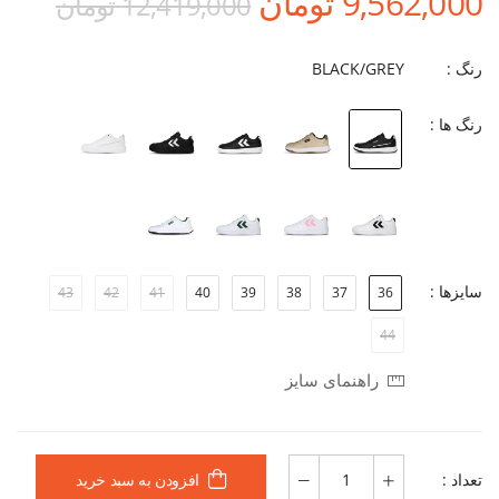
9,562,000 تومان
12,419,000 تومان
رنگ :
BLACK/GREY
رنگ ها :
سایزها :
43
42
41
40
39
38
37
36
44
راهنمای سایز
تعداد :
افزودن به سبد خرید