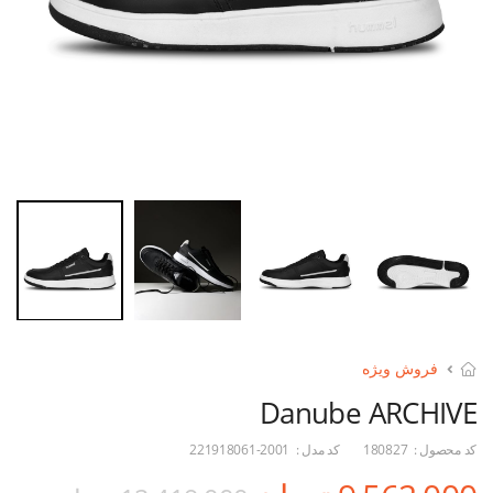
فروش ویژه
Danube ARCHIVE
کد محصول :
180827
کد مدل :
221918061-2001