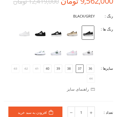
9,562,000 تومان
12,419,000 تومان
رنگ :
BLACK/GREY
رنگ ها :
سایزها :
43
42
41
40
39
38
37
36
44
راهنمای سایز
تعداد :
افزودن به سبد خرید