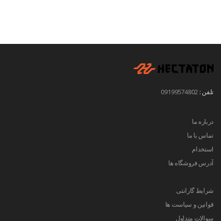
تلفن :
09199574802
درباره ما
تماس با ما
استخدام
آدرس فروشگاه ها
شرایط گارانتی
قوانین و سیاست ها
سوالات متداول