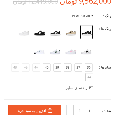
9,562,000 تومان
12,419,000 تومان
رنگ :
BLACK/GREY
رنگ ها :
سایزها :
43
42
41
40
39
38
37
36
44
راهنمای سایز
تعداد :
افزودن به سبد خرید