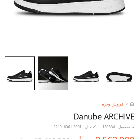
فروش ویژه
Danube ARCHIVE
کد محصول :
180834
کد مدل :
221918061-2001