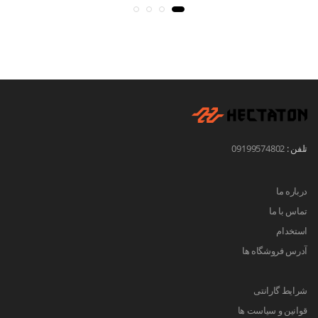
تلفن :
09199574802
درباره ما
تماس با ما
استخدام
آدرس فروشگاه ها
شرایط گارانتی
قوانین و سیاست ها