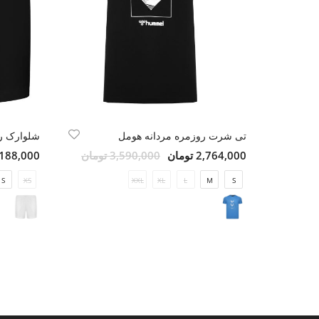
تی شرت روزمره مردانه هومل
شلوارک ر
2,764,000 تومان
3,590,000 تومان
3,188,000 تو
S
XS
XXL
XL
L
M
S