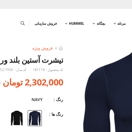
مردانه
بچگانه
HUMMEL
فروش سازمانی
فروش ویژه
تیشرت آستین بلند ور
کد محصول :
181118
کد مدل :
52-7954
2,302,000 تومان
0
رنگ :
NAVY
رنگ ها :