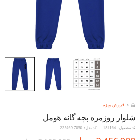
فروش ویژه
شلوار روزمره بچه گانه هومل
کد محصول :
181164
کد مدل :
225469-7050