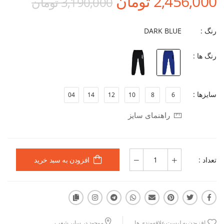
2,456,000 تومان
3,190,000 تومان
رنگ :
DARK BLUE
رنگ ها :
سایزها :
04
14
12
10
8
6
راهنمای سایز
تعداد :
افزودن به سبد خرید
افزودن به لیست علاقه‌مندی ها
موجود در سایر شعب