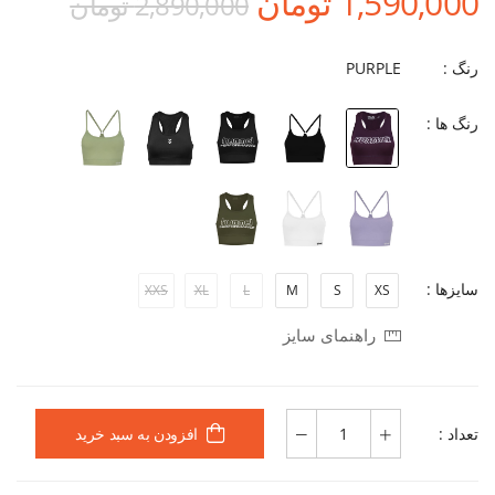
1,590,000 تومان
2,890,000 تومان
رنگ :
PURPLE
رنگ ها :
سایزها :
XXS
XL
L
M
S
XS
راهنمای سایز
تعداد :
افزودن به سبد خرید