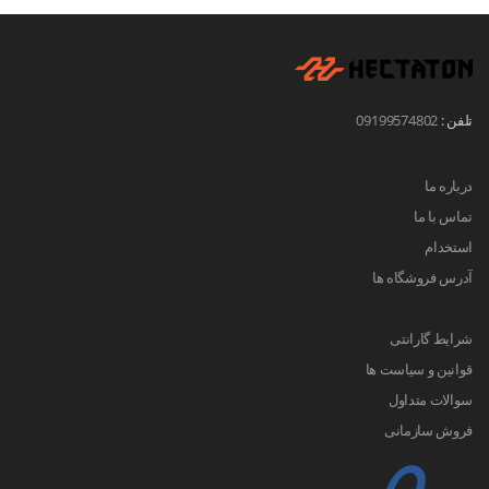
تلفن :
09199574802
درباره ما
تماس با ما
استخدام
آدرس فروشگاه ها
شرایط گارانتی
قوانین و سیاست ها
سوالات متداول
فروش سازمانی