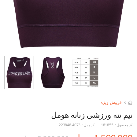
فروش ویژه
نیم تنه ورزشی زنانه هومل
کد محصول :
181855
کد مدل :
223848-4073